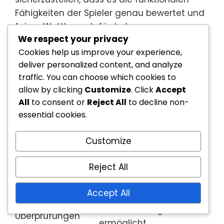
Fähigkeiten der Spieler genau bewertet und
fairen Wettbewerb fördert.
We respect your privacy
Frühere Kriterien
Neue Kriterien
Cookies help us improve your experience,
Detaillierte Bewertungen
deliver personalized content, and analyze
Breite Kategorien
basierend auf
traffic. You can choose which cookies to
basierend auf
funktionaler Mobilität
allow by clicking
Customize
. Click
Accept
Behinderungstyp
und Fähigkeit
All
to consent or
Reject All
to decline non-
essential cookies.
Begrenzter Fokus
Betonung
auf individuelle
personalisierter
Customize
Fähigkeiten der
Bewertungen für eine
Athleten
genaue Klassifizierung
Reject All
Dynamische
Statische
Klassifizierung, die
Klassifizierung mit
Accept All
regelmäßige
seltenen
Neubewertungen
Überprüfungen
ermöglicht