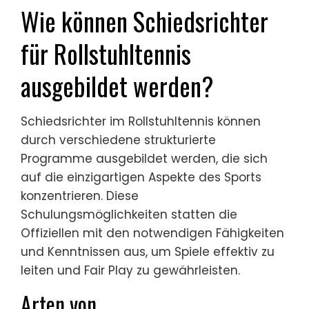
Wie können Schiedsrichter
für Rollstuhltennis
ausgebildet werden?
Schiedsrichter im Rollstuhltennis können
durch verschiedene strukturierte
Programme ausgebildet werden, die sich
auf die einzigartigen Aspekte des Sports
konzentrieren. Diese
Schulungsmöglichkeiten statten die
Offiziellen mit den notwendigen Fähigkeiten
und Kenntnissen aus, um Spiele effektiv zu
leiten und Fair Play zu gewährleisten.
Arten von