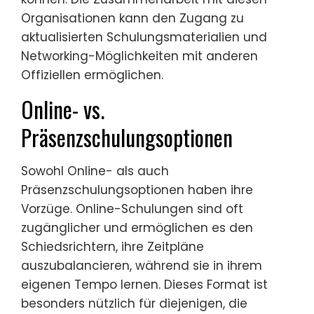
Organisationen kann den Zugang zu
aktualisierten Schulungsmaterialien und
Networking-Möglichkeiten mit anderen
Offiziellen ermöglichen.
Online- vs.
Präsenzschulungsoptionen
Sowohl Online- als auch
Präsenzschulungsoptionen haben ihre
Vorzüge. Online-Schulungen sind oft
zugänglicher und ermöglichen es den
Schiedsrichtern, ihre Zeitpläne
auszubalancieren, während sie in ihrem
eigenen Tempo lernen. Dieses Format ist
besonders nützlich für diejenigen, die