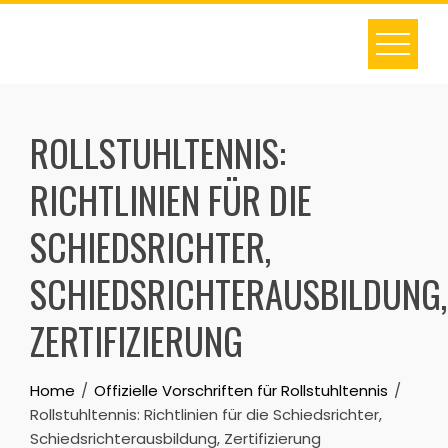
Skip
to
content
ROLLSTUHLTENNIS:
RICHTLINIEN FÜR DIE
SCHIEDSRICHTER,
SCHIEDSRICHTERAUSBILDUNG,
ZERTIFIZIERUNG
Home
Offizielle Vorschriften für Rollstuhltennis
Rollstuhltennis: Richtlinien für die Schiedsrichter,
Schiedsrichterausbildung, Zertifizierung