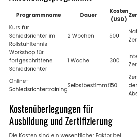
Kosten
Programmname
Dauer
Zer
(USD)
Kurs für
Nat
Schiedsrichter im
2 Wochen
500
Zer
Rollstuhltennis
Workshop für
Int
fortgeschrittene
1 Woche
300
Zer
Schiedsrichter
Zer
Online-
Selbstbestimmt
150
de
Schiedsrichtertraining
Ab
Kostenüberlegungen für
Ausbildung und Zertifizierung
Die Kosten sind ein wesentlicher Faktor bei