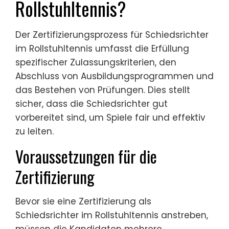
Rollstuhltennis?
Der Zertifizierungsprozess für Schiedsrichter
im Rollstuhltennis umfasst die Erfüllung
spezifischer Zulassungskriterien, den
Abschluss von Ausbildungsprogrammen und
das Bestehen von Prüfungen. Dies stellt
sicher, dass die Schiedsrichter gut
vorbereitet sind, um Spiele fair und effektiv
zu leiten.
Voraussetzungen für die
Zertifizierung
Bevor sie eine Zertifizierung als
Schiedsrichter im Rollstuhltennis anstreben,