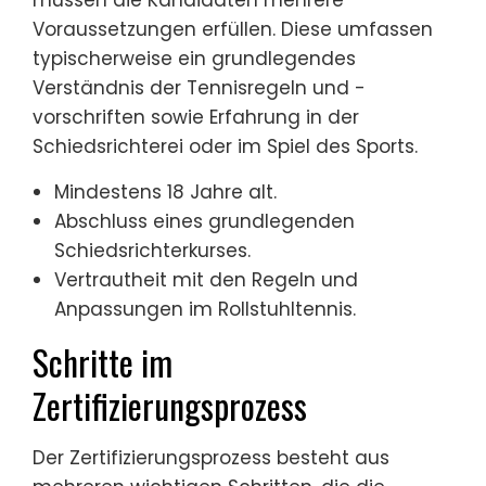
müssen die Kandidaten mehrere
Voraussetzungen erfüllen. Diese umfassen
typischerweise ein grundlegendes
Verständnis der Tennisregeln und -
vorschriften sowie Erfahrung in der
Schiedsrichterei oder im Spiel des Sports.
Mindestens 18 Jahre alt.
Abschluss eines grundlegenden
Schiedsrichterkurses.
Vertrautheit mit den Regeln und
Anpassungen im Rollstuhltennis.
Schritte im
Zertifizierungsprozess
Der Zertifizierungsprozess besteht aus