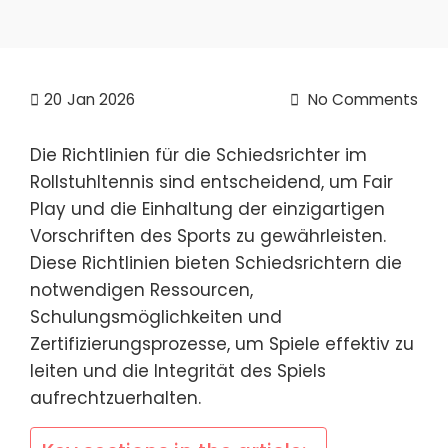
20
Jan 2026
No Comments
Die Richtlinien für die Schiedsrichter im
Rollstuhltennis sind entscheidend, um Fair
Play und die Einhaltung der einzigartigen
Vorschriften des Sports zu gewährleisten.
Diese Richtlinien bieten Schiedsrichtern die
notwendigen Ressourcen,
Schulungsmöglichkeiten und
Zertifizierungsprozesse, um Spiele effektiv zu
leiten und die Integrität des Spiels
aufrechtzuerhalten.