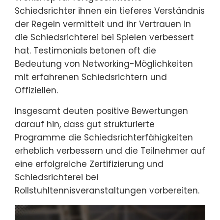
Schiedsrichter ihnen ein tieferes Verständnis
der Regeln vermittelt und ihr Vertrauen in
die Schiedsrichterei bei Spielen verbessert
hat. Testimonials betonen oft die
Bedeutung von Networking-Möglichkeiten
mit erfahrenen Schiedsrichtern und
Offiziellen.
Insgesamt deuten positive Bewertungen
darauf hin, dass gut strukturierte
Programme die Schiedsrichterfähigkeiten
erheblich verbessern und die Teilnehmer auf
eine erfolgreiche Zertifizierung und
Schiedsrichterei bei
Rollstuhltennisveranstaltungen vorbereiten.