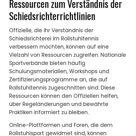
Ressourcen zum Verständnis der
Schiedsrichterrichtlinien
Offizielle, die ihr Verständnis der
Schiedsrichterei im Rollstuhltennis
verbessern möchten, können auf eine
Vielzahl von Ressourcen zugreifen. Nationale
Sportverbände bieten häufig
Schulungsmaterialien, Workshops und
Zertifizierungsprogramme an, die auf
Rollstuhltennis zugeschnitten sind. Diese
Ressourcen können den Offiziellen helfen,
über Regeländerungen und bewährte
Praktiken informiert zu bleiben.
Online-Plattformen und Foren, die dem
Rollstuhlsport gewidmet sind, können