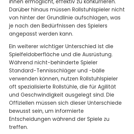
ihnen ermöglicht, effektiv zu konkurrieren.
Darüber hinaus müssen Rollstuhlspieler nicht
von hinter der Grundlinie aufschlagen, was
je nach den Bedürfnissen des Spielers
angepasst werden kann.
Ein weiterer wichtiger Unterschied ist die
Spielfeldoberfläche und die Ausrüstung.
Während nicht-behinderte Spieler
Standard-Tennisschläger und -bälle
verwenden können, nutzen Rollstuhlspieler
oft spezialisierte Rollstühle, die für Agilität
und Geschwindigkeit ausgelegt sind. Die
Offiziellen müssen sich dieser Unterschiede
bewusst sein, um informierte
Entscheidungen während der Spiele zu
treffen.