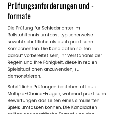
Prüfungsanforderungen und -
formate
Die Prüfung für Schiedsrichter im
Rollstuhltennis umfasst typischerweise
sowohl schriftliche als auch praktische
Komponenten. Die Kandidaten sollten
darauf vorbereitet sein, ihr Verständnis der
Regeln und ihre Fähigkeit, diese in realen
Spielsituationen anzuwenden, zu
demonstrieren.
Schriftliche Prüfungen bestehen oft aus
Multiple-Choice-Fragen, während praktische
Bewertungen das Leiten eines simulierten
Spiels umfassen können. Die Kandidaten