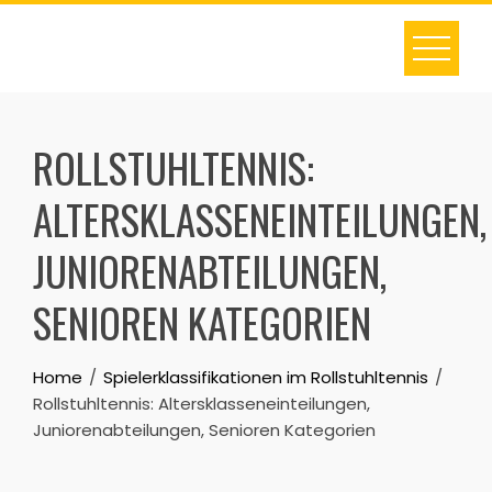
Skip
to
content
ROLLSTUHLTENNIS:
ALTERSKLASSENEINTEILUNGEN,
JUNIORENABTEILUNGEN,
SENIOREN KATEGORIEN
Home
Spielerklassifikationen im Rollstuhltennis
Rollstuhltennis: Altersklasseneinteilungen,
Juniorenabteilungen, Senioren Kategorien