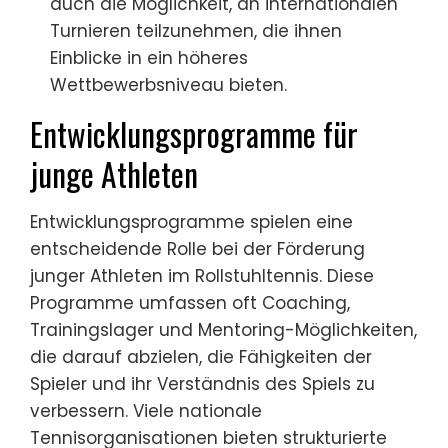
auch die Möglichkeit, an internationalen
Turnieren teilzunehmen, die ihnen
Einblicke in ein höheres
Wettbewerbsniveau bieten.
Entwicklungsprogramme für
junge Athleten
Entwicklungsprogramme spielen eine
entscheidende Rolle bei der Förderung
junger Athleten im Rollstuhltennis. Diese
Programme umfassen oft Coaching,
Trainingslager und Mentoring-Möglichkeiten,
die darauf abzielen, die Fähigkeiten der
Spieler und ihr Verständnis des Spiels zu
verbessern. Viele nationale
Tennisorganisationen bieten strukturierte