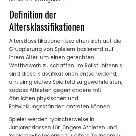
Definition der
Altersklassifikationen
Altersklassifikationen beziehen sich auf die
Gruppierung von Spielern basierend auf
ihrem Alter, um einen gerechten
Wettbewerb zu schaffen. Im Rollstuhltennis
sind diese Klassifikationen entscheidend,
um ein gleiches Spielfeld zu gewährleisten,
sodass Athleten gegen andere mit
ähnlichen physischen und
Entwicklungsständen antreten können.
Spieler werden typischerweise in
Juniorenklassen für jüngere Athleten und
Senioren-Kategorien für ältere Teilnehmer