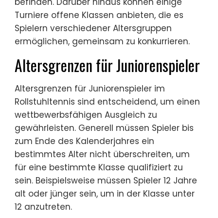
befinden. Darüber hinaus können einige
Turniere offene Klassen anbieten, die es
Spielern verschiedener Altersgruppen
ermöglichen, gemeinsam zu konkurrieren.
Altersgrenzen für Juniorenspieler
Altersgrenzen für Juniorenspieler im
Rollstuhltennis sind entscheidend, um einen
wettbewerbsfähigen Ausgleich zu
gewährleisten. Generell müssen Spieler bis
zum Ende des Kalenderjahres ein
bestimmtes Alter nicht überschreiten, um
für eine bestimmte Klasse qualifiziert zu
sein. Beispielsweise müssen Spieler 12 Jahre
alt oder jünger sein, um in der Klasse unter
12 anzutreten.