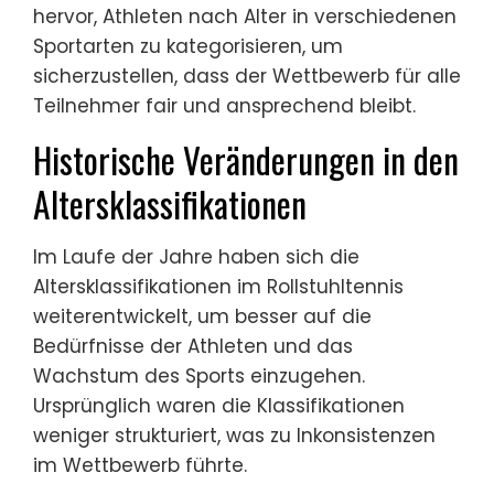
hervor, Athleten nach Alter in verschiedenen
Sportarten zu kategorisieren, um
sicherzustellen, dass der Wettbewerb für alle
Teilnehmer fair und ansprechend bleibt.
Historische Veränderungen in den
Altersklassifikationen
Im Laufe der Jahre haben sich die
Altersklassifikationen im Rollstuhltennis
weiterentwickelt, um besser auf die
Bedürfnisse der Athleten und das
Wachstum des Sports einzugehen.
Ursprünglich waren die Klassifikationen
weniger strukturiert, was zu Inkonsistenzen
im Wettbewerb führte.