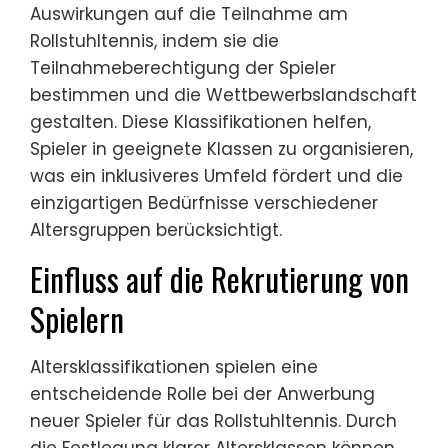
Auswirkungen auf die Teilnahme am
Rollstuhltennis, indem sie die
Teilnahmeberechtigung der Spieler
bestimmen und die Wettbewerbslandschaft
gestalten. Diese Klassifikationen helfen,
Spieler in geeignete Klassen zu organisieren,
was ein inklusiveres Umfeld fördert und die
einzigartigen Bedürfnisse verschiedener
Altersgruppen berücksichtigt.
Einfluss auf die Rekrutierung von
Spielern
Altersklassifikationen spielen eine
entscheidende Rolle bei der Anwerbung
neuer Spieler für das Rollstuhltennis. Durch