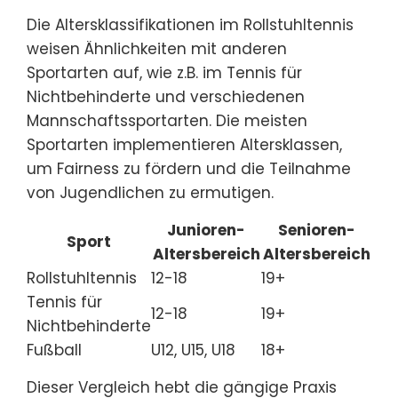
Die Altersklassifikationen im Rollstuhltennis
weisen Ähnlichkeiten mit anderen
Sportarten auf, wie z.B. im Tennis für
Nichtbehinderte und verschiedenen
Mannschaftssportarten. Die meisten
Sportarten implementieren Altersklassen,
um Fairness zu fördern und die Teilnahme
von Jugendlichen zu ermutigen.
Junioren-
Senioren-
Sport
Altersbereich
Altersbereich
Rollstuhltennis
12-18
19+
Tennis für
12-18
19+
Nichtbehinderte
Fußball
U12, U15, U18
18+
Dieser Vergleich hebt die gängige Praxis