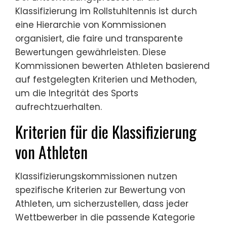
Klassifizierung im Rollstuhltennis ist durch
eine Hierarchie von Kommissionen
organisiert, die faire und transparente
Bewertungen gewährleisten. Diese
Kommissionen bewerten Athleten basierend
auf festgelegten Kriterien und Methoden,
um die Integrität des Sports
aufrechtzuerhalten.
Kriterien für die Klassifizierung
von Athleten
Klassifizierungskommissionen nutzen
spezifische Kriterien zur Bewertung von
Athleten, um sicherzustellen, dass jeder
Wettbewerber in die passende Kategorie