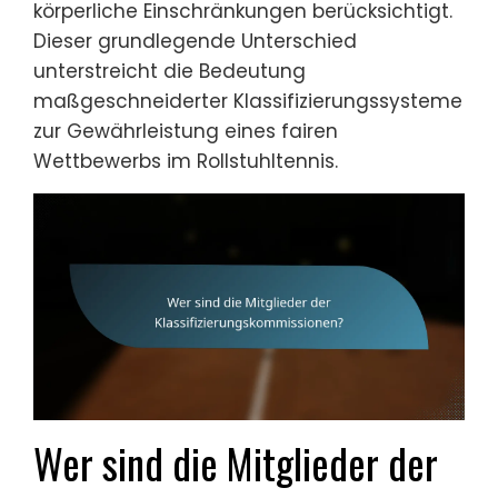
körperliche Einschränkungen berücksichtigt.
Dieser grundlegende Unterschied
unterstreicht die Bedeutung
maßgeschneiderter Klassifizierungssysteme
zur Gewährleistung eines fairen
Wettbewerbs im Rollstuhltennis.
Wer sind die Mitglieder der