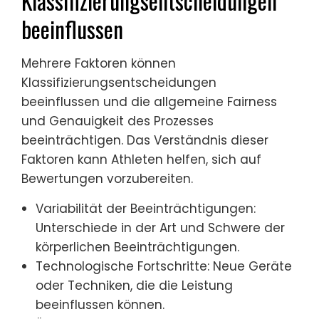
Klassifizierungsentscheidungen
beeinflussen
Mehrere Faktoren können
Klassifizierungsentscheidungen
beeinflussen und die allgemeine Fairness
und Genauigkeit des Prozesses
beeinträchtigen. Das Verständnis dieser
Faktoren kann Athleten helfen, sich auf
Bewertungen vorzubereiten.
Variabilität der Beeinträchtigungen:
Unterschiede in der Art und Schwere der
körperlichen Beeinträchtigungen.
Technologische Fortschritte: Neue Geräte
oder Techniken, die die Leistung
beeinflussen können.