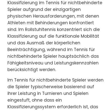
Klassifizierung im Tennis für nichtbehinderte
Spieler aufgrund der einzigartigen
physischen Herausforderungen, mit denen
Athleten mit Behinderungen konfrontiert
sind. Im Rollstuhltennis konzentriert sich die
Klassifizierung auf die funktionale Mobilität
und das Ausmaß der körperlichen
Beeinträchtigung, während im Tennis für
nichtbehinderte Spieler hauptsächlich das
Fähigkeitsniveau und Leistungskennzahlen
berücksichtigt werden.
Im Tennis für nichtbehinderte Spieler werden
die Spieler typischerweise basierend auf
ihrer Leistung in Turnieren und Spielen
eingestuft, ohne dass ein
Klassifizierungssystem erforderlich ist, das