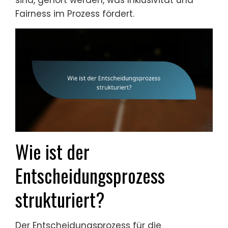
Fairness im Prozess fördert.
Wie ist der
Entscheidungsprozess
strukturiert?
Der Entscheidungsprozess für die