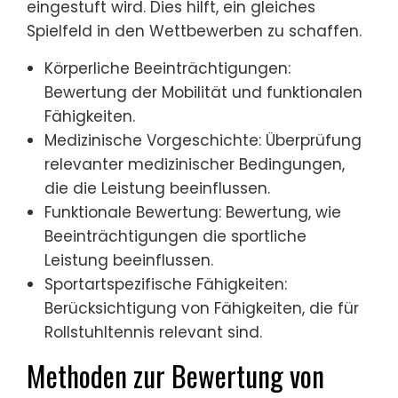
eingestuft wird. Dies hilft, ein gleiches
Spielfeld in den Wettbewerben zu schaffen.
Körperliche Beeinträchtigungen:
Bewertung der Mobilität und funktionalen
Fähigkeiten.
Medizinische Vorgeschichte: Überprüfung
relevanter medizinischer Bedingungen,
die die Leistung beeinflussen.
Funktionale Bewertung: Bewertung, wie
Beeinträchtigungen die sportliche
Leistung beeinflussen.
Sportartspezifische Fähigkeiten:
Berücksichtigung von Fähigkeiten, die für
Rollstuhltennis relevant sind.
Methoden zur Bewertung von