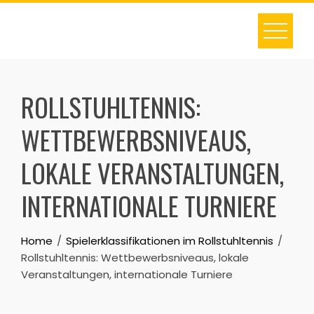
Skip
to
content
ROLLSTUHLTENNIS:
WETTBEWERBSNIVEAUS,
LOKALE VERANSTALTUNGEN,
INTERNATIONALE TURNIERE
Home
Spielerklassifikationen im Rollstuhltennis
Rollstuhltennis: Wettbewerbsniveaus, lokale
Veranstaltungen, internationale Turniere