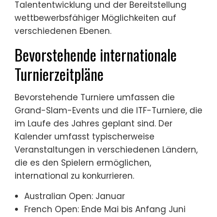
Talententwicklung und der Bereitstellung
wettbewerbsfähiger Möglichkeiten auf
verschiedenen Ebenen.
Bevorstehende internationale
Turnierzeitpläne
Bevorstehende Turniere umfassen die
Grand-Slam-Events und die ITF-Turniere, die
im Laufe des Jahres geplant sind. Der
Kalender umfasst typischerweise
Veranstaltungen in verschiedenen Ländern,
die es den Spielern ermöglichen,
international zu konkurrieren.
Australian Open: Januar
French Open: Ende Mai bis Anfang Juni