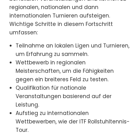
regionalen, nationalen und dann
internationalen Turnieren aufsteigen.
Wichtige Schritte in diesem Fortschritt
umfassen:
Teilnahme an lokalen Ligen und Turnieren,
um Erfahrung zu sammeln.
Wettbewerb in regionalen
Meisterschaften, um die Fähigkeiten
gegen ein breiteres Feld zu testen.
Qualifikation für nationale
Veranstaltungen basierend auf der
Leistung.
Aufstieg zu internationalen
Wettbewerben, wie der ITF Rollstuhltennis-
Tour.