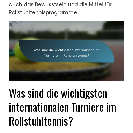
auch das Bewusstsein und die Mittel für
Rollstuhltennisprogramme.
Was sind die wichtigsten
internationalen Turniere im
Rollstuhltennis?