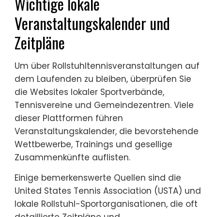
Wichtige lokale
Veranstaltungskalender und
Zeitpläne
Um über Rollstuhltennisveranstaltungen auf
dem Laufenden zu bleiben, überprüfen Sie
die Websites lokaler Sportverbände,
Tennisvereine und Gemeindezentren. Viele
dieser Plattformen führen
Veranstaltungskalender, die bevorstehende
Wettbewerbe, Trainings und gesellige
Zusammenkünfte auflisten.
Einige bemerkenswerte Quellen sind die
United States Tennis Association (USTA) und
lokale Rollstuhl-Sportorganisationen, die oft
detaillierte Zeitpläne und