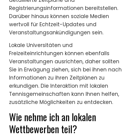
Registrierungsinformationen bereitstellen.
Darüber hinaus können soziale Medien
wertvoll für Echtzeit-Updates und
Veranstaltungsankündigungen sein.
Lokale Universitäten und
Freizeiteinrichtungen können ebenfalls
Veranstaltungen ausrichten, daher sollten
Sie in Erwägung ziehen, sich bei ihnen nach
Informationen zu ihren Zeitplänen zu
erkundigen. Die Interaktion mit lokalen
Tennisgemeinschaften kann Ihnen helfen,
zusätzliche Möglichkeiten zu entdecken.
Wie nehme ich an lokalen
Wettbewerben teil?