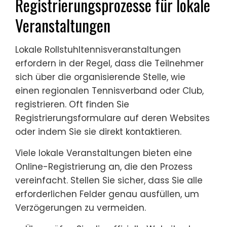
Registrierungsprozesse für lokale
Veranstaltungen
Lokale Rollstuhltennisveranstaltungen
erfordern in der Regel, dass die Teilnehmer
sich über die organisierende Stelle, wie
einen regionalen Tennisverband oder Club,
registrieren. Oft finden Sie
Registrierungsformulare auf deren Websites
oder indem Sie sie direkt kontaktieren.
Viele lokale Veranstaltungen bieten eine
Online-Registrierung an, die den Prozess
vereinfacht. Stellen Sie sicher, dass Sie alle
erforderlichen Felder genau ausfüllen, um
Verzögerungen zu vermeiden.