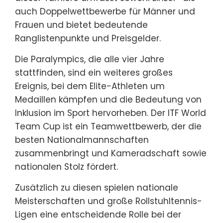
auch Doppelwettbewerbe für Männer und
Frauen und bietet bedeutende
Ranglistenpunkte und Preisgelder.
Die Paralympics, die alle vier Jahre
stattfinden, sind ein weiteres großes
Ereignis, bei dem Elite-Athleten um
Medaillen kämpfen und die Bedeutung von
Inklusion im Sport hervorheben. Der ITF World
Team Cup ist ein Teamwettbewerb, der die
besten Nationalmannschaften
zusammenbringt und Kameradschaft sowie
nationalen Stolz fördert.
Zusätzlich zu diesen spielen nationale
Meisterschaften und große Rollstuhltennis-
Ligen eine entscheidende Rolle bei der