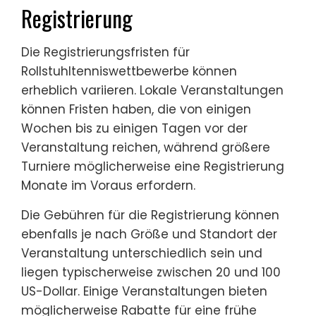
Registrierung
Die Registrierungsfristen für
Rollstuhltenniswettbewerbe können
erheblich variieren. Lokale Veranstaltungen
können Fristen haben, die von einigen
Wochen bis zu einigen Tagen vor der
Veranstaltung reichen, während größere
Turniere möglicherweise eine Registrierung
Monate im Voraus erfordern.
Die Gebühren für die Registrierung können
ebenfalls je nach Größe und Standort der
Veranstaltung unterschiedlich sein und
liegen typischerweise zwischen 20 und 100
US-Dollar. Einige Veranstaltungen bieten
möglicherweise Rabatte für eine frühe