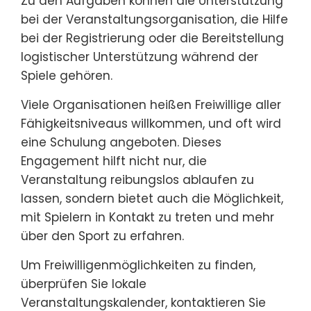
Zu den Aufgaben können die Unterstützung
bei der Veranstaltungsorganisation, die Hilfe
bei der Registrierung oder die Bereitstellung
logistischer Unterstützung während der
Spiele gehören.
Viele Organisationen heißen Freiwillige aller
Fähigkeitsniveaus willkommen, und oft wird
eine Schulung angeboten. Dieses
Engagement hilft nicht nur, die
Veranstaltung reibungslos ablaufen zu
lassen, sondern bietet auch die Möglichkeit,
mit Spielern in Kontakt zu treten und mehr
über den Sport zu erfahren.
Um Freiwilligenmöglichkeiten zu finden,
überprüfen Sie lokale
Veranstaltungskalender, kontaktieren Sie