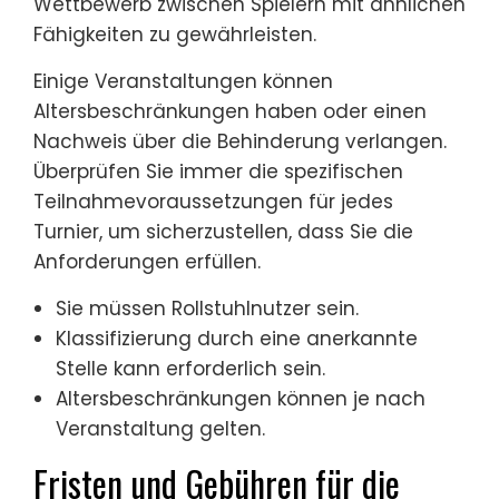
Wettbewerb zwischen Spielern mit ähnlichen
Fähigkeiten zu gewährleisten.
Einige Veranstaltungen können
Altersbeschränkungen haben oder einen
Nachweis über die Behinderung verlangen.
Überprüfen Sie immer die spezifischen
Teilnahmevoraussetzungen für jedes
Turnier, um sicherzustellen, dass Sie die
Anforderungen erfüllen.
Sie müssen Rollstuhlnutzer sein.
Klassifizierung durch eine anerkannte
Stelle kann erforderlich sein.
Altersbeschränkungen können je nach
Veranstaltung gelten.
Fristen und Gebühren für die