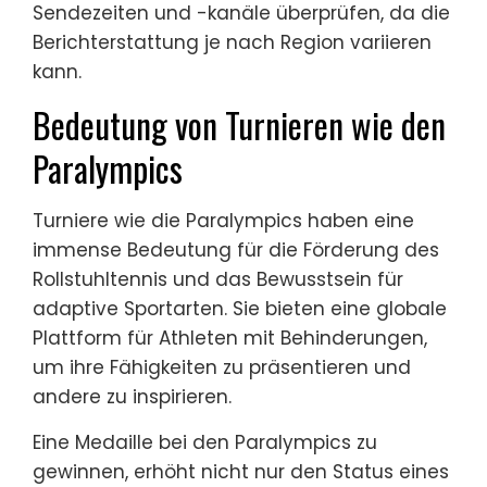
Sendezeiten und -kanäle überprüfen, da die
Berichterstattung je nach Region variieren
kann.
Bedeutung von Turnieren wie den
Paralympics
Turniere wie die Paralympics haben eine
immense Bedeutung für die Förderung des
Rollstuhltennis und das Bewusstsein für
adaptive Sportarten. Sie bieten eine globale
Plattform für Athleten mit Behinderungen,
um ihre Fähigkeiten zu präsentieren und
andere zu inspirieren.
Eine Medaille bei den Paralympics zu
gewinnen, erhöht nicht nur den Status eines