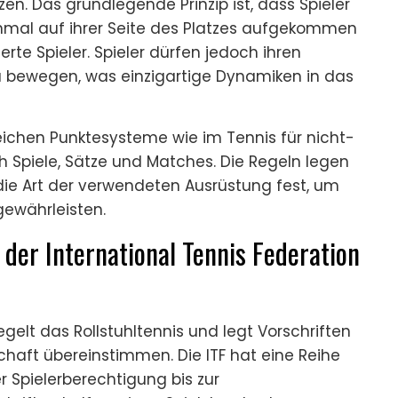
zen. Das grundlegende Prinzip ist, dass Spieler
nmal auf ihrer Seite des Platzes aufgekommen
erte Spieler. Spieler dürfen jedoch ihren
zu bewegen, was einzigartige Dynamiken in das
eichen Punktesysteme wie im Tennis für nicht-
ch Spiele, Sätze und Matches. Die Regeln legen
ie Art der verwendeten Ausrüstung fest, um
ewährleisten.
 der International Tennis Federation
regelt das Rollstuhltennis und legt Vorschriften
chaft übereinstimmen. Die ITF hat eine Reihe
er Spielerberechtigung bis zur