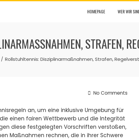
HOMEPAGE
WER WIR SIN
LINARMASSNAHMEN, STRAFEN, REG
Rollstuhltennis: Disziplinarmaßnahmen, Strafen, Regelver
No Comments
Tennisregeln an, um eine inklusive Umgebung für
die einen fairen Wettbewerb und die Integrität
egen diese festgelegten Vorschriften verstoßen,
schen Maßnahmen rechnen, die in ihrer Schwere