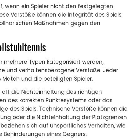
auf, wenn ein Spieler nicht den festgelegten
Diese Verstöße können die Integrität des Spiels
sziplinarischen Maßnahmen gegen den
llstuhltennis
in mehrere Typen kategorisiert werden,
he und verhaltensbezogene Verstöße. Jeder
Match und die beteiligten Spieler.
oft die Nichteinhaltung des richtigen
hten des korrekten Punktesystems oder das
lge des Spiels. Technische Verstöße können die
g oder die Nichteinhaltung der Platzgrenzen
eziehen sich auf unsportliches Verhalten, wie
e Behinderungen eines Gegners.