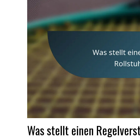
Was stellt einen Regelvers