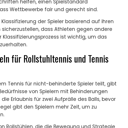
hriften helfen, einen Spielstandard
dass Wettbewerbe fair und gerecht sind.
 Klassifizierung der Spieler basierend auf ihren
 sicherzustellen, dass Athleten gegen andere
 Klassifizierungsprozess ist wichtig, um das
zuerhalten.
ln für Rollstuhltennis und Tennis
m Tennis für nicht-behinderte Spieler teilt, gibt
 Bedürfnisse von Spielern mit Behinderungen
die Erlaubnis für zwei Aufprälle des Balls, bevor
Regel gibt den Spielern mehr Zeit, um zu
n.
von Rollstühlen, die die Bewegung und Strategie