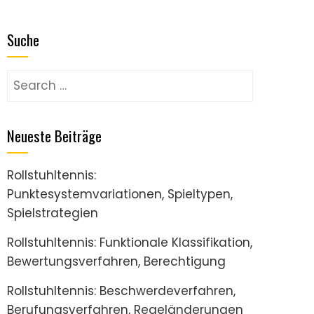
Suche
Search
for:
Neueste Beiträge
Rollstuhltennis:
Punktesystemvariationen, Spieltypen,
Spielstrategien
Rollstuhltennis: Funktionale Klassifikation,
Bewertungsverfahren, Berechtigung
Rollstuhltennis: Beschwerdeverfahren,
Berufungsverfahren, Regeländerungen