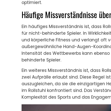
optimiert.
Häufige Missverständnisse über 
Ein häufiges Missverständnis ist, dass Rol
für nicht-behinderte Spieler. In Wirklichke
und körperliche Fitness und verlangt oft v
außergewöhnliche Hand-Augen-Koordinati
Intensität des Wettbewerbs kann ebenso h
behinderte Spieler.
Ein weiteres Missverständnis ist, dass Roll
zwei Aufprälle erlaubt sind. Diese Regel 
auszugleichen, da sie die einzigartigen 
im Rollstuhl konfrontiert sind. Das Verst
Komplexität des Sports und das Engageme