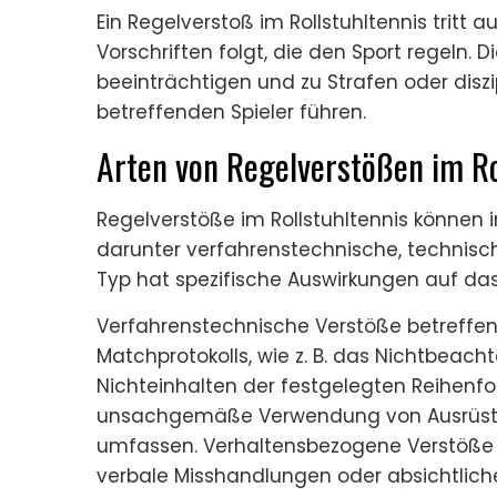
Ein Regelverstoß im Rollstuhltennis tritt 
Vorschriften folgt, die den Sport regeln. 
beeinträchtigen und zu Strafen oder di
betreffenden Spieler führen.
Arten von Regelverstößen im Ro
Regelverstöße im Rollstuhltennis können 
darunter verfahrenstechnische, technisc
Typ hat spezifische Auswirkungen auf das 
Verfahrenstechnische Verstöße betreffen 
Matchprotokolls, wie z. B. das Nichtbeac
Nichteinhalten der festgelegten Reihenfo
unsachgemäße Verwendung von Ausrüstun
umfassen. Verhaltensbezogene Verstöße b
verbale Misshandlungen oder absichtlich