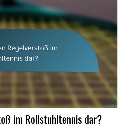
toß im Rollstuhltennis dar?