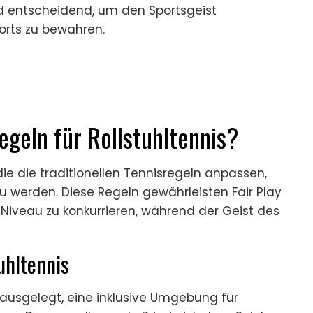
d entscheidend, um den Sportsgeist
orts zu bewahren.
egeln für Rollstuhltennis?
 die die traditionellen Tennisregeln anpassen,
 werden. Diese Regeln gewährleisten Fair Play
Niveau zu konkurrieren, während der Geist des
uhltennis
f ausgelegt, eine inklusive Umgebung für