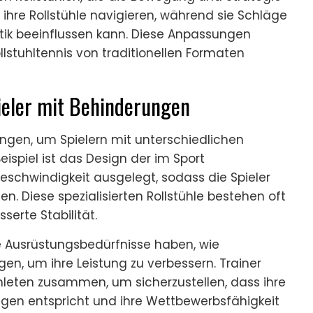
 ihre Rollstühle navigieren, während sie Schläge
aktik beeinflussen kann. Diese Anpassungen
ollstuhltennis von traditionellen Formaten
eler mit Behinderungen
ngen, um Spielern mit unterschiedlichen
spiel ist das Design der im Sport
eschwindigkeit ausgelegt, sodass die Spieler
n. Diese spezialisierten Rollstühle bestehen oft
serte Stabilität.
e Ausrüstungsbedürfnisse haben, wie
gen, um ihre Leistung zu verbessern. Trainer
hleten zusammen, um sicherzustellen, dass ihre
ngen entspricht und ihre Wettbewerbsfähigkeit